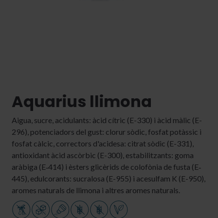
Aquarius llimona
Aigua, sucre, acidulants: àcid cítric (E-330) i àcid màlic (E-
296), potenciadors del gust: clorur sòdic, fosfat potàssic i
fosfat càlcic, correctors d'acidesa: citrat sòdic (E-331),
antioxidant àcid ascòrbic (E-300), estabilitzants: goma
aràbiga (E‐414) i èsters glicèrids de colofònia de fusta (E‐
445), edulcorants: sucralosa (E-955) i acesulfam K (E-950),
aromes naturals de llimona i altres aromes naturals.