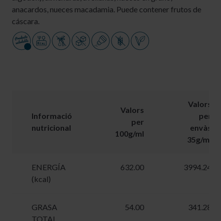
anacardos, nueces macadamia. Puede contener frutos de
cáscara.
Valors
Valors
Informació
per
per
nutricional
envàs
100g/ml
35g/ml
ENERGÍA
632.00
3994.24
(kcal)
GRASA
54.00
341.28
TOTAL