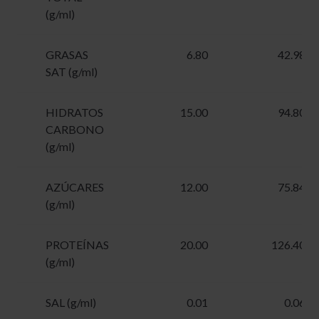
(g/ml)
GRASAS
6.80
42.98
SAT (g/ml)
HIDRATOS
15.00
94.80
CARBONO
(g/ml)
AZÚCARES
12.00
75.84
(g/ml)
PROTEÍNAS
20.00
126.40
(g/ml)
SAL (g/ml)
0.01
0.06