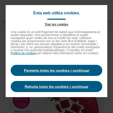
Anar
als
Navigat
Esta web utiliza cookies.
continguts
principa
principals
Triar les cookies
Anar
Una cookie és un petit fragment de dades que s'emmagatzema al
vostre dispositiu i ens permet tornar a identificar el vostre
a
navegador quan visiteu de nou el nostre lloc web. Utilitzem
cookies per proporcionar-vos un lloc web fàcil d'utilitzar, segur i
la
eficaç i per oferir-vos serveis adaptats a les vostres necessitats i
interessos, p. ex. personalitzar l'experiència del vostre navegador
barra
o mostrar-vos publicitat individualitzada. Consulteu el nostre
Política de cookies
per obtenir més informació sobre les cookies.
de
cerca
Permetre totes les cookies i continuar
Rebutja totes les cookies i continuar