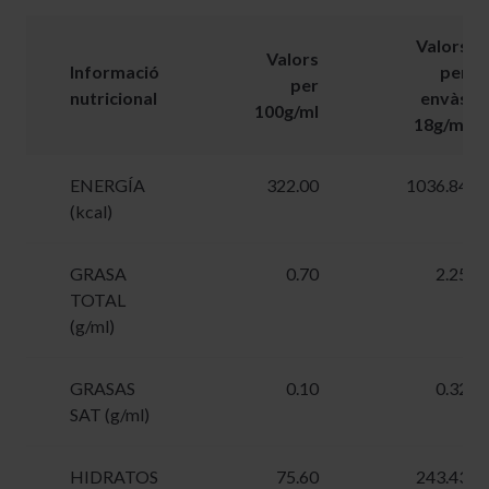
Valors
Valors
Informació
per
per
nutricional
envàs
100g/ml
18g/ml
ENERGÍA
322.00
1036.84
(kcal)
GRASA
0.70
2.25
TOTAL
(g/ml)
GRASAS
0.10
0.32
SAT (g/ml)
HIDRATOS
75.60
243.43