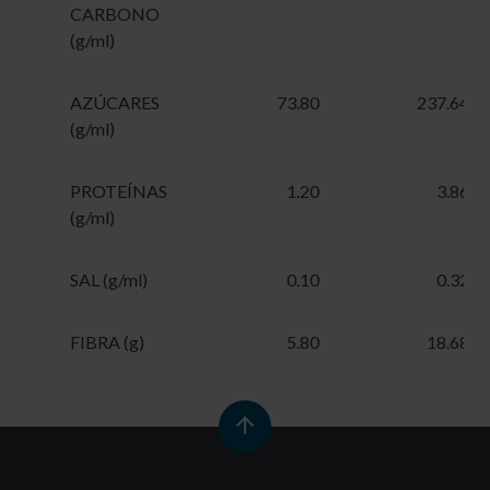
CARBONO
(g/ml)
AZÚCARES
73.80
237.64
(g/ml)
PROTEÍNAS
1.20
3.86
(g/ml)
SAL (g/ml)
0.10
0.32
FIBRA (g)
5.80
18.68