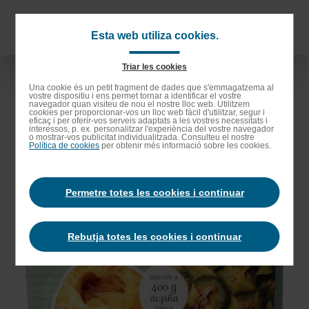
Anar
als
Navigat
Esta web utiliza cookies.
continguts
principa
principals
Triar les cookies
Anar
Una cookie és un petit fragment de dades que s'emmagatzema al
vostre dispositiu i ens permet tornar a identificar el vostre
a
navegador quan visiteu de nou el nostre lloc web. Utilitzem
cookies per proporcionar-vos un lloc web fàcil d'utilitzar, segur i
la
eficaç i per oferir-vos serveis adaptats a les vostres necessitats i
interessos, p. ex. personalitzar l'experiència del vostre navegador
barra
o mostrar-vos publicitat individualitzada. Consulteu el nostre
Política de cookies
per obtenir més informació sobre les cookies.
de
cerca
Permetre totes les cookies i continuar
Rebutja totes les cookies i continuar