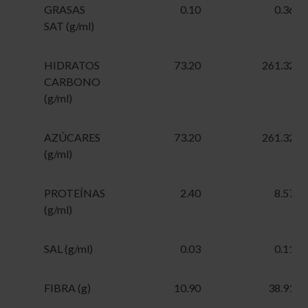
GRASAS
0.10
0.36
SAT (g/ml)
HIDRATOS
73.20
261.32
CARBONO
(g/ml)
AZÚCARES
73.20
261.32
(g/ml)
PROTEÍNAS
2.40
8.57
(g/ml)
SAL (g/ml)
0.03
0.11
FIBRA (g)
10.90
38.91