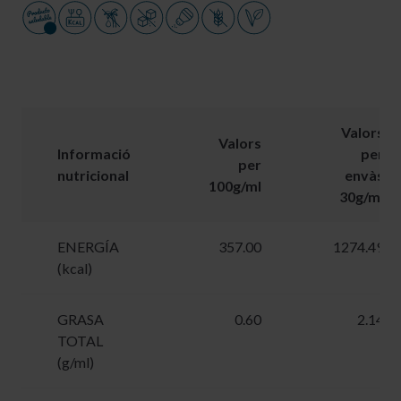
Valors
Valors
Informació
per
per
nutricional
envàs
100g/ml
30g/ml
ENERGÍA
357.00
1274.49
(kcal)
GRASA
0.60
2.14
TOTAL
(g/ml)