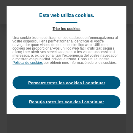
Anar
als
Navigat
Esta web utiliza cookies.
continguts
principa
principals
Triar les cookies
Anar
Una cookie és un petit fragment de dades que s'emmagatzema al
vostre dispositiu i ens permet tornar a identificar el vostre
a
navegador quan visiteu de nou el nostre lloc web. Utilitzem
cookies per proporcionar-vos un lloc web fàcil d'utilitzar, segur i
la
eficaç i per oferir-vos serveis adaptats a les vostres necessitats i
interessos, p. ex. personalitzar l'experiència del vostre navegador
barra
o mostrar-vos publicitat individualitzada. Consulteu el nostre
Política de cookies
per obtenir més informació sobre les cookies.
de
cerca
Permetre totes les cookies i continuar
Rebutja totes les cookies i continuar