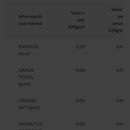
Valors
Valors
Informació
per
per
nutricional
envàs
100g/ml
330g/ml
ENERGÍA
0.20
0.66
(kcal)
GRASA
0.00
0.00
TOTAL
(g/ml)
GRASAS
0.00
0.00
SAT (g/ml)
HIDRATOS
0.00
0.00