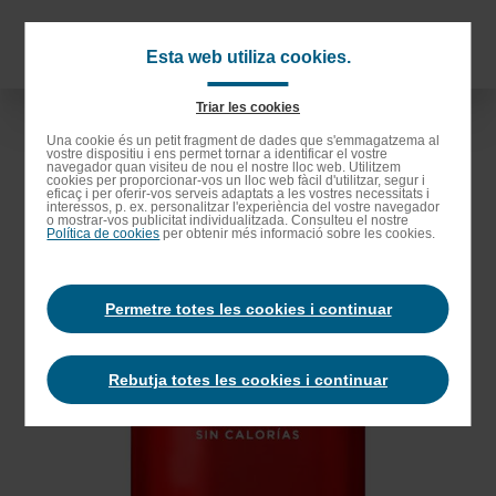
Anar
als
Navigat
Esta web utiliza cookies.
continguts
principa
principals
Triar les cookies
Anar
Una cookie és un petit fragment de dades que s'emmagatzema al
vostre dispositiu i ens permet tornar a identificar el vostre
a
navegador quan visiteu de nou el nostre lloc web. Utilitzem
cookies per proporcionar-vos un lloc web fàcil d'utilitzar, segur i
la
eficaç i per oferir-vos serveis adaptats a les vostres necessitats i
interessos, p. ex. personalitzar l'experiència del vostre navegador
barra
o mostrar-vos publicitat individualitzada. Consulteu el nostre
Política de cookies
per obtenir més informació sobre les cookies.
de
cerca
Permetre totes les cookies i continuar
Rebutja totes les cookies i continuar