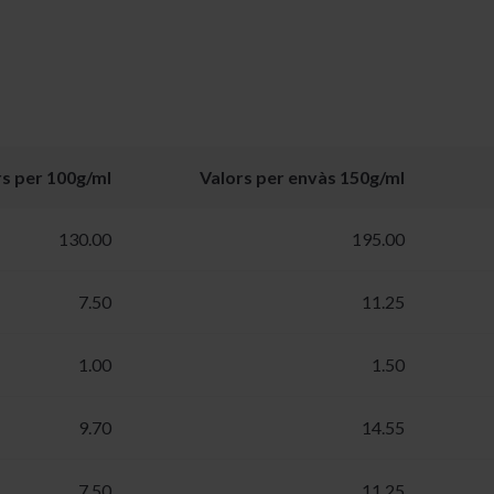
rs per 100g/ml
Valors per envàs 150g/ml
130.00
195.00
7.50
11.25
1.00
1.50
9.70
14.55
7.50
11.25