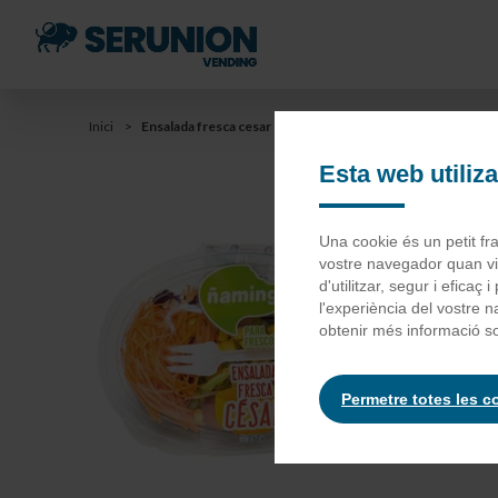
Anar
als
continguts
principals
You
Inici
Ensalada fresca cesar pollo
Anar
a
Esta web utiliz
are
la
barra
here
En
Una cookie és un petit fr
de
vostre navegador quan vis
cerca
d'utilitzar, segur i eficaç
l'experiència del vostre 
Maíz 54,5
obtenir més informació so
emulgente
Permetre totes les c