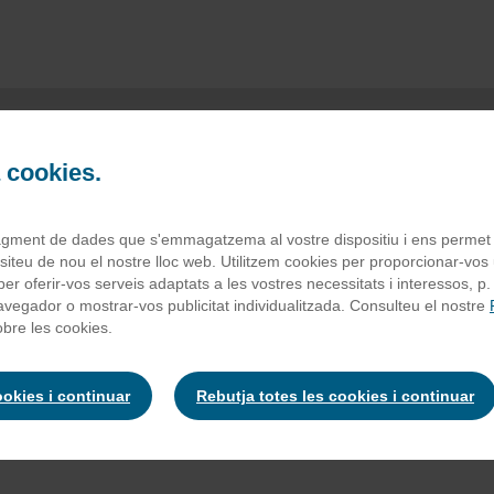
a cookies.
salada fresca cesa
agment de dades que s'emmagatzema al vostre dispositiu i ens permet to
iteu de nou el nostre lloc web. Utilitzem cookies per proporcionar-vos u
 i per oferir-vos serveis adaptats a les vostres necessitats i interessos, p
navegador o mostrar-vos publicitat individualitzada. Consulteu el nostre
%, chocolate negro sense sucres 45% (pasta de cacao, edulcorant 
bre les cookies.
 (lecitina de soja), aromes), sal, emulgente (lecitina de soja). Pot c
ookies i continuar
Rebutja totes les cookies i continuar