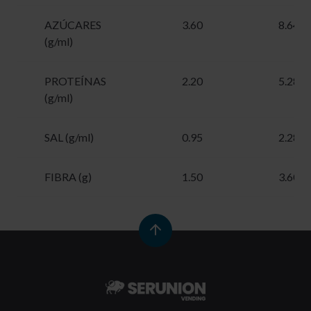
AZÚCARES
3.60
8.64
(g/ml)
PROTEÍNAS
2.20
5.28
(g/ml)
SAL (g/ml)
0.95
2.28
FIBRA (g)
1.50
3.60