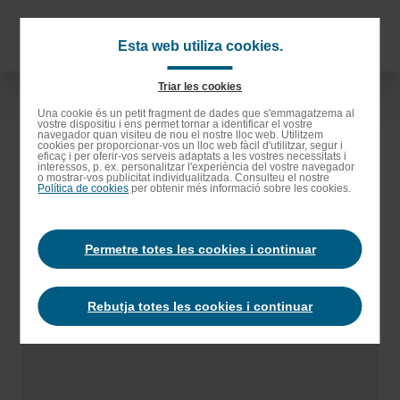
Anar
als
Navigat
Esta web utiliza cookies.
continguts
principa
principals
Triar les cookies
Anar
Una cookie és un petit fragment de dades que s'emmagatzema al
vostre dispositiu i ens permet tornar a identificar el vostre
a
navegador quan visiteu de nou el nostre lloc web. Utilitzem
cookies per proporcionar-vos un lloc web fàcil d'utilitzar, segur i
la
eficaç i per oferir-vos serveis adaptats a les vostres necessitats i
interessos, p. ex. personalitzar l'experiència del vostre navegador
barra
o mostrar-vos publicitat individualitzada. Consulteu el nostre
Política de cookies
per obtenir més informació sobre les cookies.
de
cerca
Permetre totes les cookies i continuar
Rebutja totes les cookies i continuar