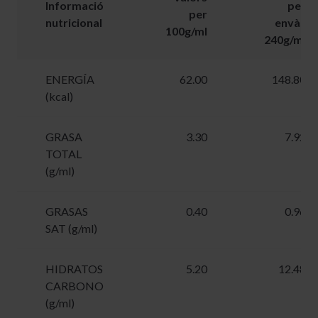
Informació
per
per
nutricional
envàs
100g/ml
240g/ml
ENERGÍA
62.00
148.80
(kcal)
GRASA
3.30
7.92
TOTAL
(g/ml)
GRASAS
0.40
0.96
SAT (g/ml)
HIDRATOS
5.20
12.48
CARBONO
(g/ml)