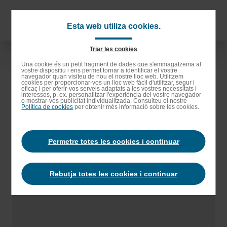
Anar
als
Navigat
Esta web utiliza cookies.
continguts
principa
principals
Triar les cookies
Anar
Una cookie és un petit fragment de dades que s'emmagatzema al
vostre dispositiu i ens permet tornar a identificar el vostre
a
navegador quan visiteu de nou el nostre lloc web. Utilitzem
cookies per proporcionar-vos un lloc web fàcil d'utilitzar, segur i
la
eficaç i per oferir-vos serveis adaptats a les vostres necessitats i
interessos, p. ex. personalitzar l'experiència del vostre navegador
barra
o mostrar-vos publicitat individualitzada. Consulteu el nostre
Política de cookies
per obtenir més informació sobre les cookies.
de
cerca
Permetre totes les cookies i continuar
Rebutja totes les cookies i continuar