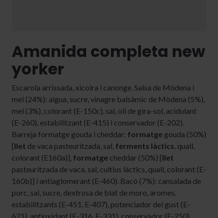
Amanida completa new
yorker
Escarola arrissada, xicoira i canonge. Salsa de Mòdena i
mel (24%): aigua, sucre, vinagre balsàmic de Mòdena (5%),
mel (3%), colorant (E-150c), sal, oli de gira-sol, acidulant
(E-260), estabilitzant (E-415) i conservador (E-202).
Barreja formatge gouda i cheddar:
formatge
gouda (50%)
[
llet
de vaca pasteuritzada, sal,
ferments làctics
, quall,
colorant (E160a)],
formatge
cheddar (50%) [
llet
pasteuritzada de vaca, sal, cultius làctics, quall, colorant (E-
160b)] i antiaglomerant (E-460). Bacó (7%): cansalada de
porc, sal, sucre, dextrosa de blat de moro, aromes,
estabilitzants (E-451, E-407), potenciador del gust (E-
621), antioxidant (E-316, E-331), conservador (E-250),