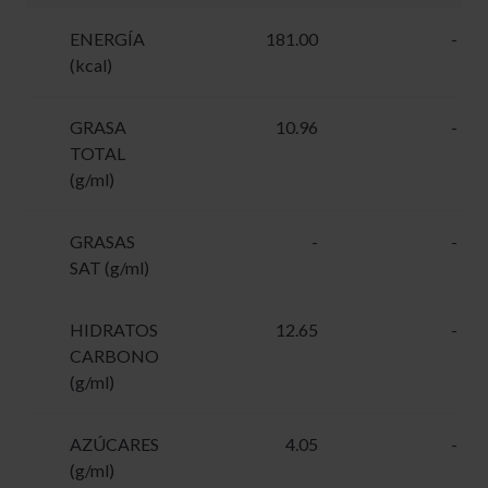
ENERGÍA
181.00
-
(kcal)
GRASA
10.96
-
TOTAL
(g/ml)
GRASAS
-
-
SAT (g/ml)
HIDRATOS
12.65
-
CARBONO
(g/ml)
AZÚCARES
4.05
-
(g/ml)