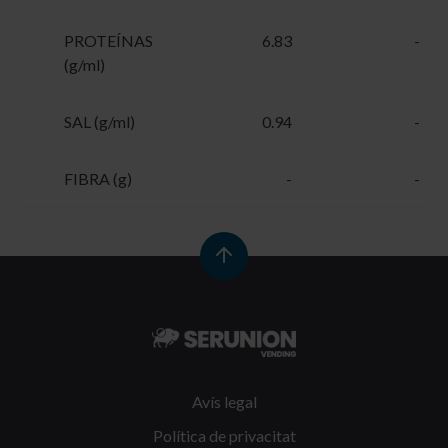
PROTEÍNAS
6.83
-
(g/ml)
SAL (g/ml)
0.94
-
FIBRA (g)
-
-
Avís legal
Política de privacitat