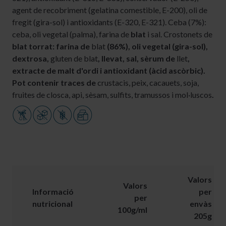
agent de recobriment (gelatina comestible, E-200), oli de
fregit (gira-sol) i antioxidants (E-320, E-321). Ceba (7%):
ceba, oli vegetal (palma), farina de
blat
i sal. Crostonets de
blat torrat: farina de
blat
(86%), oli vegetal (gira-sol),
dextrosa,
gluten de blat
, llevat, sal, sèrum de
llet
,
extracte de malt d'ordi i antioxidant (àcid ascòrbic).
Pot contenir traces de
crustacis, peix, cacauets, soja,
fruites de closca, api, sèsam, sulfits, tramussos i mol·luscos
.
Valors
Valors
Informació
per
per
nutricional
envàs
100g/ml
205g