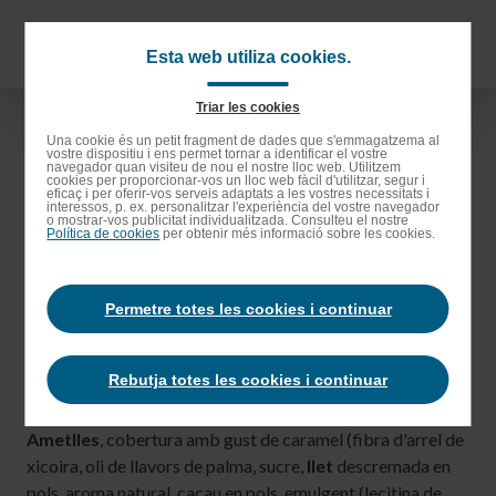
Anar
als
Navigat
Esta web utiliza cookies.
continguts
principa
principals
Triar les cookies
Anar
Una cookie és un petit fragment de dades que s'emmagatzema al
vostre dispositiu i ens permet tornar a identificar el vostre
a
navegador quan visiteu de nou el nostre lloc web. Utilitzem
cookies per proporcionar-vos un lloc web fàcil d'utilitzar, segur i
la
eficaç i per oferir-vos serveis adaptats a les vostres necessitats i
interessos, p. ex. personalitzar l'experiència del vostre navegador
barra
o mostrar-vos publicitat individualitzada. Consulteu el nostre
Política de cookies
per obtenir més informació sobre les cookies.
de
cerca
Permetre totes les cookies i continuar
Be-kind caramel,
Rebutja totes les cookies i continuar
ametlla i sal
Ametlles
, cobertura amb gust de caramel (fibra d'arrel de
xicoira, oli de llavors de palma, sucre,
llet
descremada en
pols, aroma natural, cacau en pols, emulgent (lecitina de