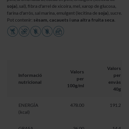
soja
), sal), fibra d'arrel de xicoira, mel, xarop de glucosa,
farina d'arròs, sal marina, emulgent (lecitina de
soja
), sucre.
Pot contenir:
sèsam, cacauets i una altra fruita seca
.
Valors
Valors
Informació
per
per
nutricional
envàs
100g/ml
40g
ENERGÍA
478.00
191.2
(kcal)
GRASA
36.00
14.4