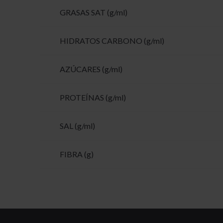
GRASAS SAT (g/ml)
HIDRATOS CARBONO (g/ml)
AZÚCARES (g/ml)
PROTEÍNAS (g/ml)
SAL (g/ml)
FIBRA (g)