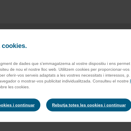
a cookies.
leta choco bom b
agment de dades que s'emmagatzema al vostre dispositiu i ens permet to
iteu de nou el nostre lloc web. Utilitzem cookies per proporcionar-vos u
 i per oferir-vos serveis adaptats a les vostres necessitats i interessos, p
navegador o mostrar-vos publicitat individualitzada. Consulteu el nostre
 blanca 40% [sucre, mantega de cacau,
llet
en pols, emulgent (lecit
bre les cookies.
e, pasta de cacau, mantega de cacau, emulgent (lecitina de
soja
)]
ts (carbonat àcid d'amoni i carbonat àcid de sodi), sal i aroma.
ookies i continuar
Rebutja totes les cookies i continuar