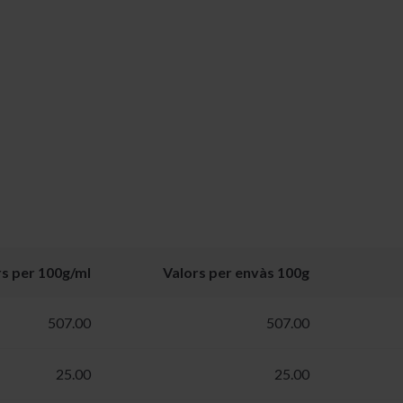
rs per 100g/ml
Valors per envàs 100g
507.00
507.00
25.00
25.00