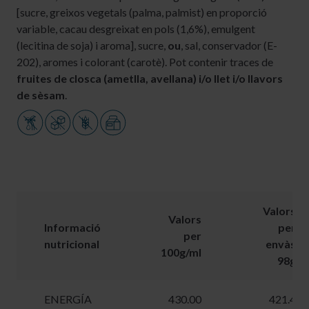
[sucre, greixos vegetals (palma, palmist) en proporció
variable, cacau desgreixat en pols (1,6%), emulgent
(lecitina de soja) i aroma], sucre,
ou
, sal, conservador (E-
202), aromes i colorant (carotè). Pot contenir traces de
fruites de closca (ametlla, avellana) i/o llet i/o llavors
de sèsam
.
Valors
Valors
Informació
per
per
nutricional
envàs
100g/ml
98g
ENERGÍA
430.00
421.4