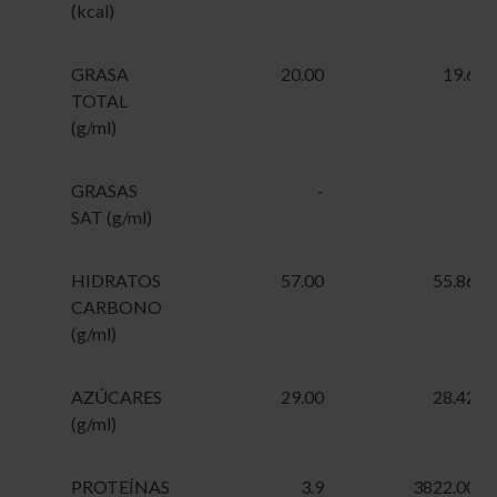
(kcal)
GRASA
20.00
19.6
TOTAL
(g/ml)
GRASAS
-
-
SAT (g/ml)
HIDRATOS
57.00
55.86
CARBONO
(g/ml)
AZÚCARES
29.00
28.42
(g/ml)
PROTEÍNAS
3.9
3822.00