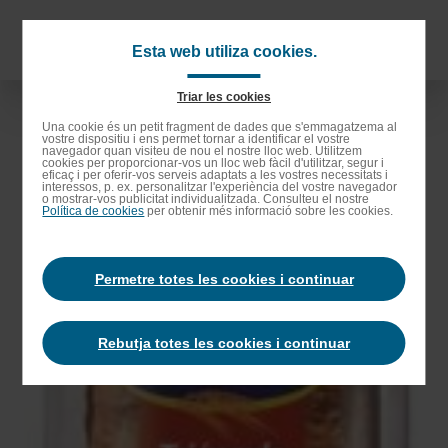
Anar
als
Navigat
Esta web utiliza cookies.
continguts
principa
principals
Triar les cookies
Anar
Una cookie és un petit fragment de dades que s'emmagatzema al
vostre dispositiu i ens permet tornar a identificar el vostre
a
navegador quan visiteu de nou el nostre lloc web. Utilitzem
cookies per proporcionar-vos un lloc web fàcil d'utilitzar, segur i
la
eficaç i per oferir-vos serveis adaptats a les vostres necessitats i
interessos, p. ex. personalitzar l'experiència del vostre navegador
barra
o mostrar-vos publicitat individualitzada. Consulteu el nostre
Política de cookies
per obtenir més informació sobre les cookies.
de
cerca
Permetre totes les cookies i continuar
Rebutja totes les cookies i continuar