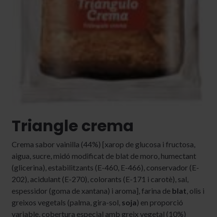
Triangle crema
Crema sabor vainilla (44%) [xarop de glucosa i fructosa,
aigua, sucre, midó modificat de blat de moro, humectant
(glicerina), estabilitzants (E-460, E-466), conservador (E-
202), acidulant (E-270), colorants (E-171 i carotè), sal,
espessidor (goma de xantana) i aroma], farina de
blat
, olis i
greixos vegetals (palma, gira-sol,
soja
) en proporció
variable, cobertura especial amb greix vegetal (10%)