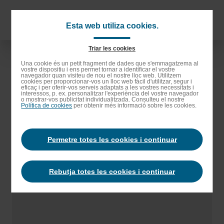
Anar
als
Navigat
Esta web utiliza cookies.
continguts
principa
principals
Triar les cookies
Anar
Una cookie és un petit fragment de dades que s'emmagatzema al
vostre dispositiu i ens permet tornar a identificar el vostre
a
navegador quan visiteu de nou el nostre lloc web. Utilitzem
cookies per proporcionar-vos un lloc web fàcil d'utilitzar, segur i
la
eficaç i per oferir-vos serveis adaptats a les vostres necessitats i
interessos, p. ex. personalitzar l'experiència del vostre navegador
barra
o mostrar-vos publicitat individualitzada. Consulteu el nostre
Política de cookies
per obtenir més informació sobre les cookies.
de
cerca
Permetre totes les cookies i continuar
Rebutja totes les cookies i continuar