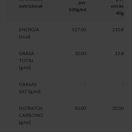
per
nutricional
envàs
100g/ml
40g
ENERGÍA
527.00
210.8
(kcal)
GRASA
32.00
12.8
TOTAL
(g/ml)
GRASAS
-
-
SAT (g/ml)
HIDRATOS
50.00
20.00
CARBONO
(g/ml)