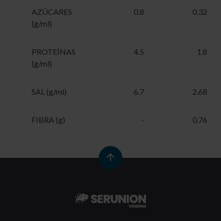
AZÚCARES
0.8
0.32
(g/ml)
PROTEÍNAS
4.5
1.8
(g/ml)
SAL (g/ml)
6.7
2.68
FIBRA (g)
-
0.76