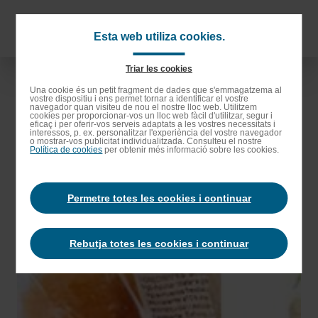
Anar
als
Navigat
Esta web utiliza cookies.
continguts
principa
principals
Triar les cookies
Anar
Una cookie és un petit fragment de dades que s'emmagatzema al
vostre dispositiu i ens permet tornar a identificar el vostre
a
navegador quan visiteu de nou el nostre lloc web. Utilitzem
cookies per proporcionar-vos un lloc web fàcil d'utilitzar, segur i
la
eficaç i per oferir-vos serveis adaptats a les vostres necessitats i
interessos, p. ex. personalitzar l'experiència del vostre navegador
barra
o mostrar-vos publicitat individualitzada. Consulteu el nostre
Política de cookies
per obtenir més informació sobre les cookies.
de
cerca
Permetre totes les cookies i continuar
Rebutja totes les cookies i continuar