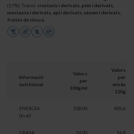
(17%). Traces:
crustacis i derivats, peix i derivats,
mostassa i derivats, api i derivats, sèsam i derivats,
fruites de closca
.
Valors
Valors
Informació
per
per
nutricional
envàs
100g/ml
120g
ENERGÍA
338.00
405.6
(kcal)
GRASA
14.00
16.8