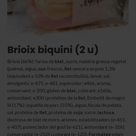
Brioix biquini (2 u)
Brioix (66%): farina de
blat,
sucre, matèria grassa vegetal
(palma), aigua,
ous
frescos,
llet
sencera en pols 1,3%
(equivalent a 10% de
llet
reconstituïda), llevat, sal,
emulgents: e-471, e-481, espessidor: e466, aroma,
conservant: e-200, gluten de
blat,
colorant: e160a,
antioxidant: e300 i proteïnes de la
llet
. Embotit de magre
iii (17%): espatlla de porc (55%), aigua, fècula de patata,
sal, proteïna de
llet
, proteïna de
soja
, sucre,
lactosa
,
dextrosa de blat de moro, aromes, estabilitzadors (e-451,
e-407), potenciador del gust (e-621), antioxidant (e-316),
conservador (e-250) i colorant (e-120).
Formatge
edam