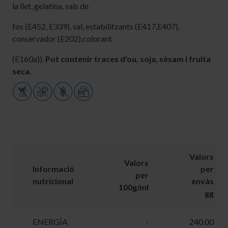
la llet, gelatina, sals de
fos (E452, E339), sal, estabilitzants (E417,E407),
conservador (E202),colorant
(E160a)).
Pot contenir traces d'ou, soja, sèsam i fruita
seca.
Valors
Valors
Informació
per
per
nutricional
envàs
100g/ml
gg
ENERGÍA
-
240.00