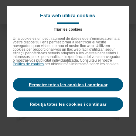
Anar
als
Navigat
Esta web utiliza cookies.
continguts
principa
principals
Triar les cookies
Anar
Una cookie és un petit fragment de dades que s'emmagatzema al
vostre dispositiu i ens permet tornar a identificar el vostre
a
navegador quan visiteu de nou el nostre lloc web. Utilitzem
cookies per proporcionar-vos un lloc web fàcil d'utilitzar, segur i
la
eficaç i per oferir-vos serveis adaptats a les vostres necessitats i
interessos, p. ex. personalitzar l'experiència del vostre navegador
barra
o mostrar-vos publicitat individualitzada. Consulteu el nostre
Política de cookies
per obtenir més informació sobre les cookies.
de
cerca
Permetre totes les cookies i continuar
Rebutja totes les cookies i continuar