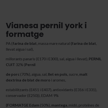
Vianesa pernil york i
formatge
PA (
farina de blat
, massa mare natural
(farina de blat
,
llevat aigua i sal),
millorants panaris (E170 i E300), sal, aigua i llevat),
PERNIL
CUIT
32% (
Pernil
de porc
(70%), aigua, sal,
llet en pols,
sucre,
malt
dextrina de blat de moro
i aromes,
estabilitzants (E451 i E407), antioxidants (E316 i E331),
conservador (E250)), EDAM 9%
(FORMATGE Edam
(50%),
mantega
, midó, proteïnes de