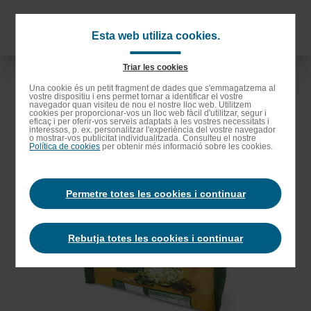
Anar
als
Navigat
Esta web utiliza cookies.
continguts
principa
principals
Triar les cookies
Anar
Una cookie és un petit fragment de dades que s'emmagatzema al
vostre dispositiu i ens permet tornar a identificar el vostre
a
navegador quan visiteu de nou el nostre lloc web. Utilitzem
cookies per proporcionar-vos un lloc web fàcil d'utilitzar, segur i
la
eficaç i per oferir-vos serveis adaptats a les vostres necessitats i
interessos, p. ex. personalitzar l'experiència del vostre navegador
barra
o mostrar-vos publicitat individualitzada. Consulteu el nostre
Política de cookies
per obtenir més informació sobre les cookies.
de
cerca
Permetre totes les cookies i continuar
Rebutja totes les cookies i continuar