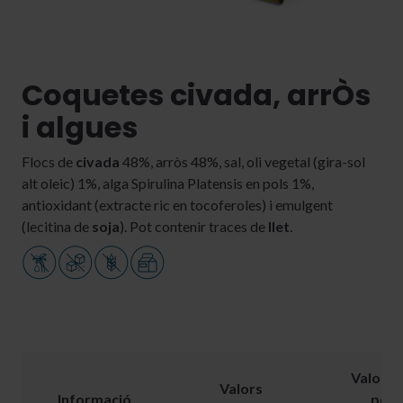
Coquetes civada, arrÒs
i algues
Flocs de
civada
48%, arròs 48%, sal, oli vegetal (gira-sol
alt oleic) 1%, alga Spirulina Platensis en pols 1%,
antioxidant (extracte ric en tocoferoles) i emulgent
(lecitina de
soja
). Pot contenir traces de
llet
.
Valors
Valors
Informació
per