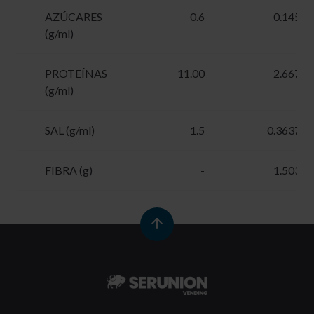
AZÚCARES
0.6
0.1455
(g/ml)
PROTEÍNAS
11.00
2.6675
(g/ml)
SAL (g/ml)
1.5
0.36375
FIBRA (g)
-
1.5035