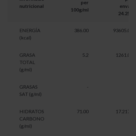
per
nutricional
envàs
100g/ml
24.25g
ENERGÍA
386.00
93605.00
(kcal)
GRASA
5.2
1261.00
TOTAL
(g/ml)
GRASAS
-
-
SAT (g/ml)
HIDRATOS
71.00
17.2175
CARBONO
(g/ml)