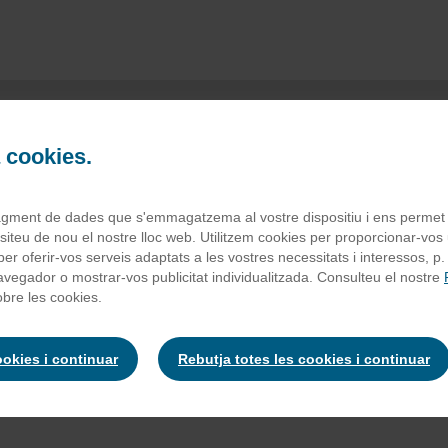
a cookies.
uarius naranja s/a
agment de dades que s'emmagatzema al vostre dispositiu i ens permet to
iteu de nou el nostre lloc web. Utilitzem cookies per proporcionar-vos u
 i per oferir-vos serveis adaptats a les vostres necessitats i interessos, p
navegador o mostrar-vos publicitat individualitzada. Consulteu el nostre
rrectores de acidez: E-330 y E-331, potenciadores del sabor: cloru
bre les cookies.
antes: E-414 y E-445, edulcorants: E‐950, E‐955 y aspartamo, anti
una fuente de fenilalanina
ookies i continuar
Rebutja totes les cookies i continuar