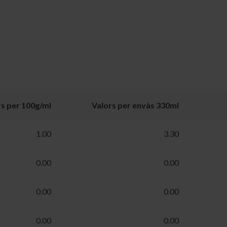
rs per 100g/ml
Valors per envàs 330ml
1.00
3.30
0.00
0.00
0.00
0.00
0.00
0.00