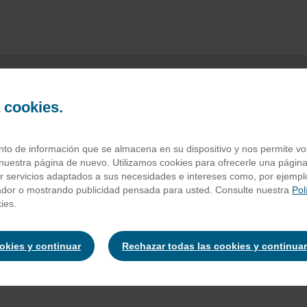
a cookies.
uarius naranja s/a
o de información que se almacena en su dispositivo y nos permite volv
nuestra página de nuevo. Utilizamos cookies para ofrecerle una página
ar servicios adaptados a sus necesidades e intereses como, por ejempl
ador o mostrando publicidad pensada para usted. Consulte nuestra
Pol
rectores de acidez: E-330 y E-331, potenciadores del sabor: clorur
ies.
antes: E-414 y E-445, edulcorantes: E‐950, E‐955 y aspartamo, ant
ntiene una fuente de fenilalanina
ookies y continuar
Rechazar todas las cookies y continuar