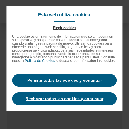
Saltar
al
Navigat
Esta web utiliza cookies.
contenido
principa
principal
Elegir cookies
Saltar
Una cookie es un fragmento de información que se almacena en
su dispositivo y nos permite volver a identificar su navegador
a
cuando visita nuestra página de nuevo. Utilizamos cookies para
ofrecerle una página web sencilla, segura y eficaz y para
la
proporcionar servicios adaptados a sus necesidades e intereses
como, por ejemplo, personalizando la experiencia en su
barra
navegador o mostrando publicidad pensada para usted. Consulte
nuestra
Política de Cookies
si desea saber más saber las cookies.
de
búsqueda
Permitir todas las cookies y continuar
Rechazar todas las cookies y continuar