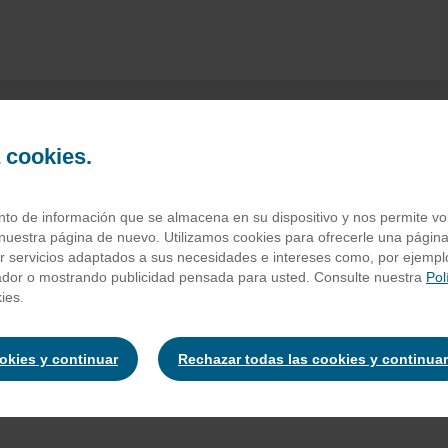
a cookies.
ua solan de cabra
o de información que se almacena en su dispositivo y nos permite volv
nuestra página de nuevo. Utilizamos cookies para ofrecerle una página
ar servicios adaptados a sus necesidades e intereses como, por ejempl
ador o mostrando publicidad pensada para usted. Consulte nuestra
Pol
eral Natural
ies.
ookies y continuar
Rechazar todas las cookies y continuar