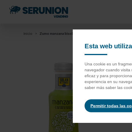
Saltar
al
contenido
principal
You
Inicio
Zumo manzana bisolan
Saltar
a
Esta web utiliz
are
la
barra
here
Zu
Una cookie es un fragment
de
navegador cuando visita 
búsqueda
eficaz y para proporcion
experiencia en su naveg
Agua sola
saber más saber las cook
antioxida
Permitir todas las c