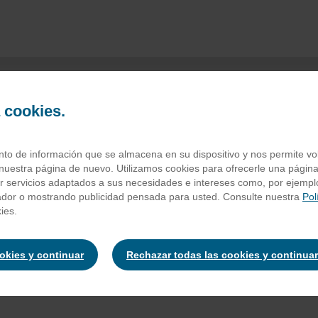
a cookies.
mo manzana biso
o de información que se almacena en su dispositivo y nos permite volv
nuestra página de nuevo. Utilizamos cookies para ofrecerle una página
ar servicios adaptados a sus necesidades e intereses como, por ejempl
ador o mostrando publicidad pensada para usted. Consulte nuestra
Pol
n de cabras, zumo de manzana a partir de concentrado (20%), jarab
ies.
nte (ácido ascórbico), edulcorantes (glucósido de esteviol), color
ookies y continuar
Rechazar todas las cookies y continuar