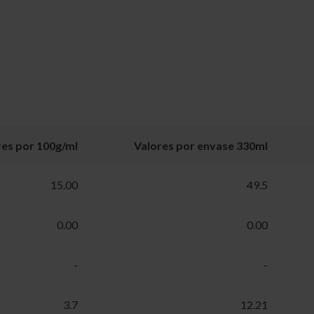
res por 100g/ml
Valores por envase 330ml
15.00
49.5
0.00
0.00
-
-
3.7
12.21