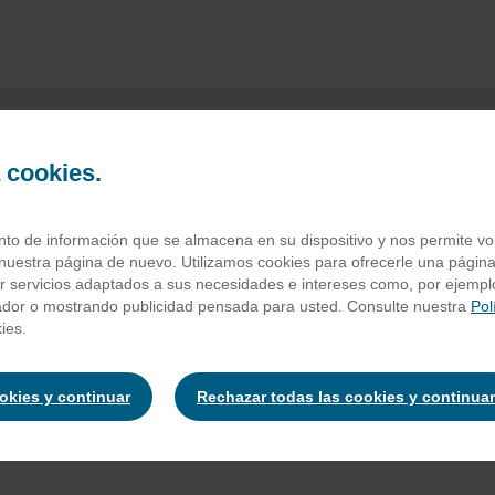
a cookies.
rrita nakd cocoa d
o de información que se almacena en su dispositivo y nos permite volv
nuestra página de nuevo. Utilizamos cookies para ofrecerle una página
ar servicios adaptados a sus necesidades e intereses como, por ejempl
ador o mostrando publicidad pensada para usted. Consulte nuestra
Pol
48%), Anacardos (29%), Uvas pasas (17%), Cacao (6%), Aromas natu
ies.
frutos secos y pequeños trozos de cáscaras y semillas.
ookies y continuar
Rechazar todas las cookies y continuar