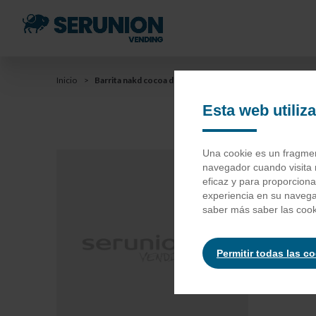
Saltar
al
contenido
principal
You
Inicio
Barrita nakd cocoa delight
Saltar
a
Esta web utiliz
are
la
barra
here
Ba
Una cookie es un fragment
de
navegador cuando visita 
búsqueda
eficaz y para proporcion
experiencia en su naveg
Dátiles (
saber más saber las cook
de otros 
Permitir todas las c