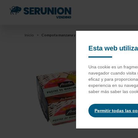
Saltar
al
contenido
principal
You
Inicio
Compota manzana y pera
Saltar
a
Esta web utiliz
are
la
barra
here
Co
Una cookie es un fragment
de
navegador cuando visita 
búsqueda
eficaz y para proporcion
experiencia en su naveg
Pera 50% 
saber más saber las cook
Permitir todas las c