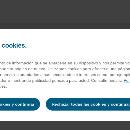
a cookies.
mpota manzana y
o de información que se almacena en su dispositivo y nos permite volv
nuestra página de nuevo. Utilizamos cookies para ofrecerle una página
ar servicios adaptados a sus necesidades e intereses como, por ejempl
ador o mostrando publicidad pensada para usted. Consulte nuestra
Pol
y manzana 50%. Producto 100 % natural sin ningún tipo de aditivo
ies.
ookies y continuar
Rechazar todas las cookies y continuar