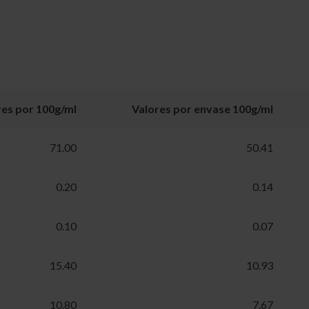
res por 100g/ml
Valores por envase 100g/ml
71.00
50.41
0.20
0.14
0.10
0.07
15.40
10.93
10.80
7.67