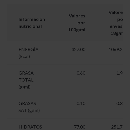
Valores
Valores
Información
por
por
nutricional
envase
100g/ml
18g/ml
ENERGÍA
327.00
1069.29
(kcal)
GRASA
0.60
1.96
TOTAL
(g/ml)
GRASAS
0.10
0.33
SAT (g/ml)
HIDRATOS
77.00
251.79