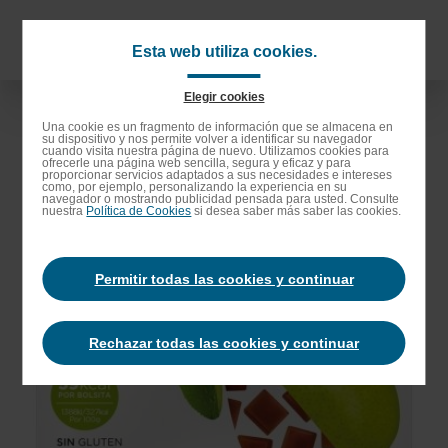
Saltar
al
Navigat
Esta web utiliza cookies.
contenido
principa
principal
Elegir cookies
Saltar
Una cookie es un fragmento de información que se almacena en
su dispositivo y nos permite volver a identificar su navegador
a
cuando visita nuestra página de nuevo. Utilizamos cookies para
ofrecerle una página web sencilla, segura y eficaz y para
la
proporcionar servicios adaptados a sus necesidades e intereses
como, por ejemplo, personalizando la experiencia en su
barra
navegador o mostrando publicidad pensada para usted. Consulte
nuestra
Política de Cookies
si desea saber más saber las cookies.
de
búsqueda
Permitir todas las cookies y continuar
Rechazar todas las cookies y continuar