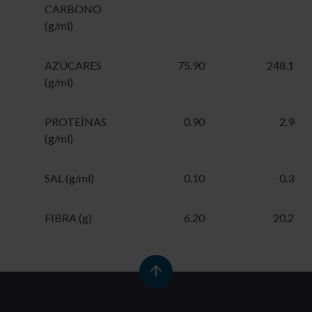
CARBONO
(g/ml)
AZÚCARES
75.90
248.19
(g/ml)
PROTEÍNAS
0.90
2.94
(g/ml)
SAL (g/ml)
0.10
0.33
FIBRA (g)
6.20
20.27