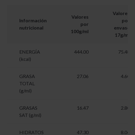
Valores
Valores
Información
por
por
nutricional
envase
100g/ml
17g/ml
ENERGÍA
444.00
75.48
(kcal)
GRASA
27.06
4.60
TOTAL
(g/ml)
GRASAS
16.47
2.80
SAT (g/ml)
HIDRATOS
47.30
8.04