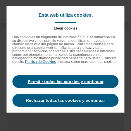
Saltar
al
Navigat
Esta web utiliza cookies.
contenido
principa
principal
Elegir cookies
Saltar
Una cookie es un fragmento de información que se almacena en
su dispositivo y nos permite volver a identificar su navegador
a
cuando visita nuestra página de nuevo. Utilizamos cookies para
ofrecerle una página web sencilla, segura y eficaz y para
la
proporcionar servicios adaptados a sus necesidades e intereses
como, por ejemplo, personalizando la experiencia en su
barra
navegador o mostrando publicidad pensada para usted. Consulte
nuestra
Política de Cookies
si desea saber más saber las cookies.
de
búsqueda
Permitir todas las cookies y continuar
Rechazar todas las cookies y continuar