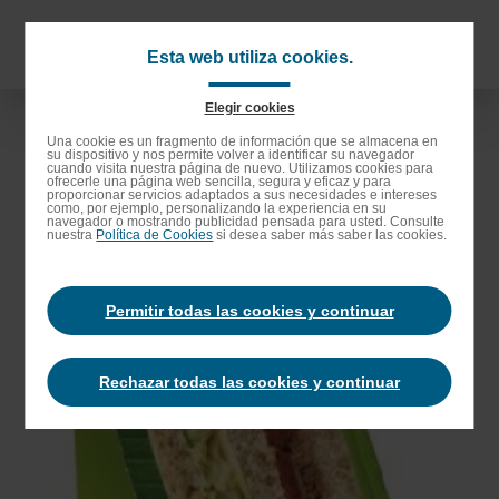
Saltar
al
Navigat
Esta web utiliza cookies.
contenido
principa
principal
Elegir cookies
Saltar
Una cookie es un fragmento de información que se almacena en
su dispositivo y nos permite volver a identificar su navegador
a
cuando visita nuestra página de nuevo. Utilizamos cookies para
ofrecerle una página web sencilla, segura y eficaz y para
la
proporcionar servicios adaptados a sus necesidades e intereses
como, por ejemplo, personalizando la experiencia en su
barra
navegador o mostrando publicidad pensada para usted. Consulte
nuestra
Política de Cookies
si desea saber más saber las cookies.
de
búsqueda
Permitir todas las cookies y continuar
Rechazar todas las cookies y continuar