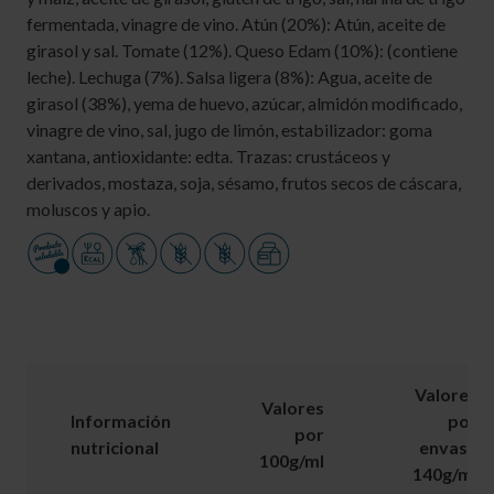
fermentada, vinagre de vino. Atún (20%): Atún, aceite de
girasol y sal. Tomate (12%). Queso Edam (10%): (contiene
leche). Lechuga (7%). Salsa ligera (8%): Agua, aceite de
girasol (38%), yema de huevo, azúcar, almidón modificado,
vinagre de vino, sal, jugo de limón, estabilizador: goma
xantana, antioxidante: edta. Trazas: crustáceos y
derivados, mostaza, soja, sésamo, frutos secos de cáscara,
moluscos y apio.
Valores
Valores
Información
por
por
nutricional
envase
100g/ml
140g/ml