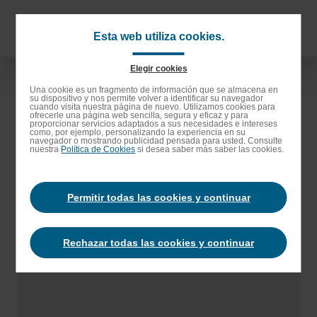
Saltar
al
Navigat
Esta web utiliza cookies.
contenido
principa
principal
Elegir cookies
Saltar
Una cookie es un fragmento de información que se almacena en
su dispositivo y nos permite volver a identificar su navegador
a
cuando visita nuestra página de nuevo. Utilizamos cookies para
ofrecerle una página web sencilla, segura y eficaz y para
la
proporcionar servicios adaptados a sus necesidades e intereses
como, por ejemplo, personalizando la experiencia en su
barra
navegador o mostrando publicidad pensada para usted. Consulte
nuestra
Política de Cookies
si desea saber más saber las cookies.
de
búsqueda
Permitir todas las cookies y continuar
Rechazar todas las cookies y continuar