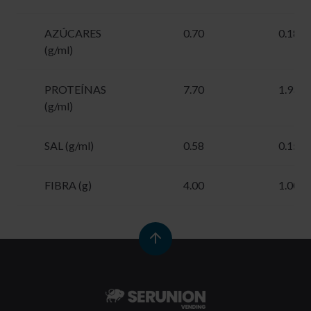
AZÚCARES
0.70
0.18
(g/ml)
PROTEÍNAS
7.70
1.93
(g/ml)
SAL (g/ml)
0.58
0.15
FIBRA (g)
4.00
1.00