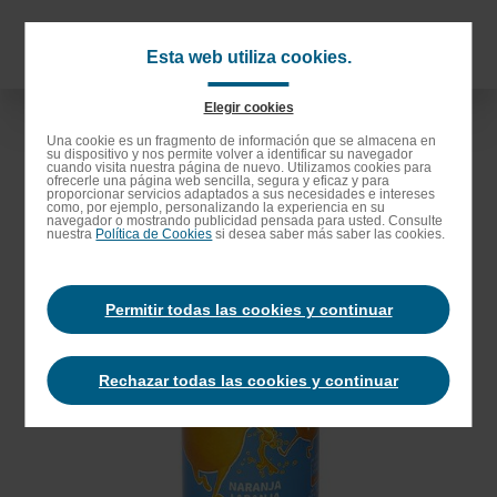
Saltar
al
Navigat
Esta web utiliza cookies.
contenido
principa
principal
Elegir cookies
Saltar
Una cookie es un fragmento de información que se almacena en
su dispositivo y nos permite volver a identificar su navegador
a
cuando visita nuestra página de nuevo. Utilizamos cookies para
ofrecerle una página web sencilla, segura y eficaz y para
la
proporcionar servicios adaptados a sus necesidades e intereses
como, por ejemplo, personalizando la experiencia en su
barra
navegador o mostrando publicidad pensada para usted. Consulte
nuestra
Política de Cookies
si desea saber más saber las cookies.
de
búsqueda
Permitir todas las cookies y continuar
Rechazar todas las cookies y continuar