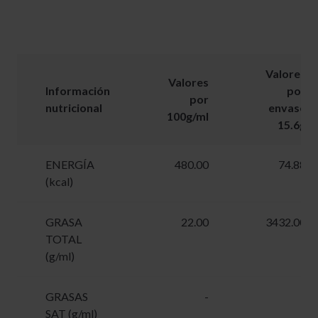
Valores
Valores
Información
por
por
nutricional
envase
100g/ml
15.6g
ENERGÍA
480.00
74.88
(kcal)
GRASA
22.00
3432.00
TOTAL
(g/ml)
GRASAS
-
-
SAT (g/ml)