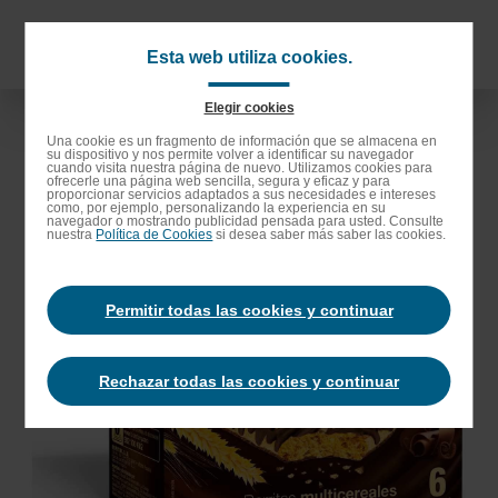
Saltar
al
Navigat
Esta web utiliza cookies.
contenido
principa
principal
Elegir cookies
Saltar
Una cookie es un fragmento de información que se almacena en
su dispositivo y nos permite volver a identificar su navegador
a
cuando visita nuestra página de nuevo. Utilizamos cookies para
ofrecerle una página web sencilla, segura y eficaz y para
la
proporcionar servicios adaptados a sus necesidades e intereses
como, por ejemplo, personalizando la experiencia en su
barra
navegador o mostrando publicidad pensada para usted. Consulte
nuestra
Política de Cookies
si desea saber más saber las cookies.
de
búsqueda
Permitir todas las cookies y continuar
Rechazar todas las cookies y continuar