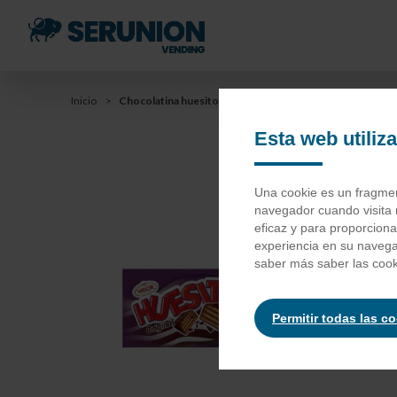
Saltar
al
contenido
principal
You
Inicio
Chocolatina huesitos
Saltar
a
Esta web utiliz
are
la
barra
here
Ch
Una cookie es un fragment
de
navegador cuando visita 
búsqueda
eficaz y para proporcion
experiencia en su naveg
Chocolate
saber más saber las cook
grasa de 
parcialme
polvo, em
Permitir todas las c