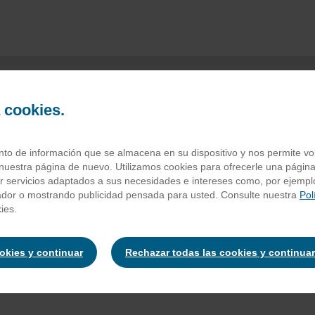
a cookies.
ocolatina huesito
o de información que se almacena en su dispositivo y nos permite volv
nuestra página de nuevo. Utilizamos cookies para ofrecerle una página
ar servicios adaptados a sus necesidades e intereses como, por ejempl
ador o mostrando publicidad pensada para usted. Consulte nuestra
Pol
 con leche (45%) [Azúcar, manteca de cacao, leche desnatada en po
ies.
leche, pasta de avellana, emulgentes: lecitina de soja y E-476, aroma
nte hidrogenadas (palma), lactosuero en polvo (leche), cacao desg
ulgente: lecitina de soja, gasificante: bicarbonato de sodio, aroma
ookies y continuar
Rechazar todas las cookies y continuar