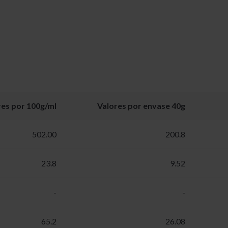
res por 100g/ml
Valores por envase 40g
502.00
200.8
23.8
9.52
-
-
65.2
26.08