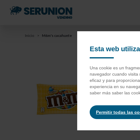
Saltar
al
contenido
principal
You
Inicio
M6m's cacahuete
Saltar
a
Esta web utiliz
are
la
barra
here
M6
Una cookie es un fragment
de
navegador cuando visita 
búsqueda
eficaz y para proporcion
experiencia en su naveg
Azúcar,
c
saber más saber las cook
grasa de
(goma ará
coco, sal
Permitir todas las c