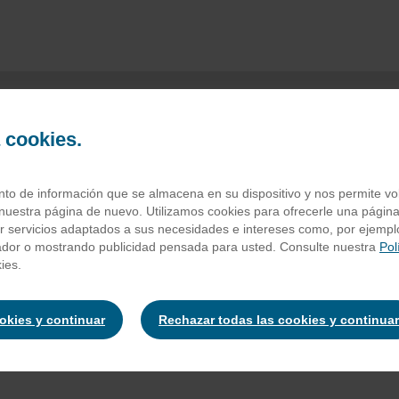
a cookies.
m's cacahuete
o de información que se almacena en su dispositivo y nos permite volv
nuestra página de nuevo. Utilizamos cookies para ofrecerle una página
ar servicios adaptados a sus necesidades e intereses como, por ejempl
ador o mostrando publicidad pensada para usted. Consulte nuestra
Pol
acahuetes
, pasta de cacao,
leche
descremada en polvo,
lactosa
y
ies.
mantequilla
(de la
leche
), almidón, jarabe de glucosa, manteca de 
biga), colorantes (E100, E120, E133, E160a, E160e, E171), dextrin
, aromas. Puede contener:
avellana, almendra
.
ookies y continuar
Rechazar todas las cookies y continuar