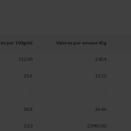
res por 100g/ml
Valores por envase 45g
512.00
230.4
25.6
11.52
-
-
58.8
26.46
53.3
23985.00