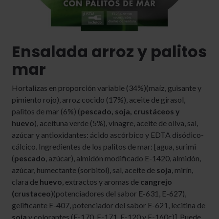
Ensalada arroz y palitos
mar
Hortalizas en proporción variable (34%)(maíz, guisante y
pimiento rojo), arroz cocido (17%), aceite de girasol,
palitos de mar (6%) (
pescado, soja, crustáceos y
huevo
), aceituna verde (5%), vinagre, aceite de oliva, sal,
azúcar y antioxidantes: ácido ascórbico y EDTA disódico-
cálcico. Ingredientes de los palitos de mar: [agua, surimi
(
pescado
, azúcar), almidón modificado E-1420, almidón,
azúcar, humectante (sorbitol), sal, aceite de
soja
, mirín,
clara de
huevo
, extractos y aromas de
cangrejo
(crustaceo
)(potenciadores del sabor E-631, E-627),
gelificante E-407, potenciador del sabor E-621, lecitina de
soja
y colorantes (E-170, E-171, E-120 y E-160c)]. Puede