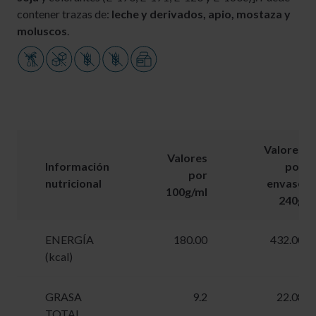
contener trazas de:
leche y derivados, apio, mostaza y
moluscos
.
Valores
Valores
Información
por
por
nutricional
envase
100g/ml
240g
ENERGÍA
180.00
432.00
(kcal)
GRASA
9.2
22.08
TOTAL