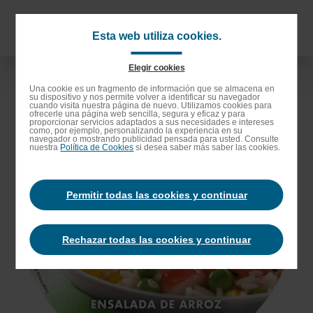
Saltar
al
Navigat
Esta web utiliza cookies.
contenido
principa
principal
Elegir cookies
Saltar
Una cookie es un fragmento de información que se almacena en
su dispositivo y nos permite volver a identificar su navegador
a
cuando visita nuestra página de nuevo. Utilizamos cookies para
ofrecerle una página web sencilla, segura y eficaz y para
la
proporcionar servicios adaptados a sus necesidades e intereses
como, por ejemplo, personalizando la experiencia en su
barra
navegador o mostrando publicidad pensada para usted. Consulte
nuestra
Política de Cookies
si desea saber más saber las cookies.
de
búsqueda
Permitir todas las cookies y continuar
Rechazar todas las cookies y continuar