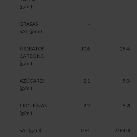
(g/ml)
GRASAS
-
-
SAT (g/ml)
HIDRATOS
10.6
25.44
CARBONO
(g/ml)
AZÚCARES
2.1
5.04
(g/ml)
PROTEÍNAS
2.2
5.28
(g/ml)
SAL (g/ml)
0.91
2184.00