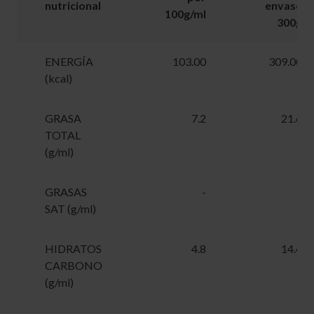
nutricional
envase
100g/ml
300g
ENERGÍA
103.00
309.00
(kcal)
GRASA
7.2
21.6
TOTAL
(g/ml)
GRASAS
-
-
SAT (g/ml)
HIDRATOS
4.8
14.4
CARBONO
(g/ml)