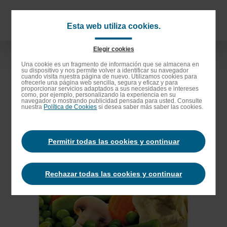
Saltar
al
Navigat
Esta web utiliza cookies.
contenido
principa
principal
Elegir cookies
Saltar
Una cookie es un fragmento de información que se almacena en
su dispositivo y nos permite volver a identificar su navegador
a
cuando visita nuestra página de nuevo. Utilizamos cookies para
ofrecerle una página web sencilla, segura y eficaz y para
la
proporcionar servicios adaptados a sus necesidades e intereses
como, por ejemplo, personalizando la experiencia en su
barra
navegador o mostrando publicidad pensada para usted. Consulte
nuestra
Política de Cookies
si desea saber más saber las cookies.
de
búsqueda
Permitir todas las cookies y continuar
Rechazar todas las cookies y continuar