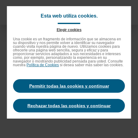
Saltar
al
Navigat
Esta web utiliza cookies.
contenido
principa
principal
Elegir cookies
Saltar
Una cookie es un fragmento de información que se almacena en
su dispositivo y nos permite volver a identificar su navegador
a
cuando visita nuestra página de nuevo. Utilizamos cookies para
ofrecerle una página web sencilla, segura y eficaz y para
la
proporcionar servicios adaptados a sus necesidades e intereses
como, por ejemplo, personalizando la experiencia en su
barra
navegador o mostrando publicidad pensada para usted. Consulte
nuestra
Política de Cookies
si desea saber más saber las cookies.
de
búsqueda
Permitir todas las cookies y continuar
Rechazar todas las cookies y continuar