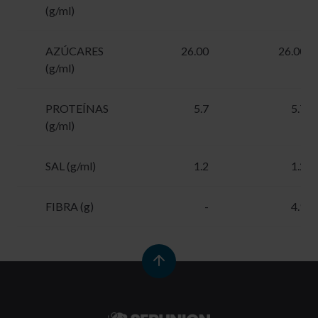
(g/ml)
AZÚCARES
26.00
26.00
(g/ml)
PROTEÍNAS
5.7
5.7
(g/ml)
SAL (g/ml)
1.2
1.2
FIBRA (g)
-
4.9