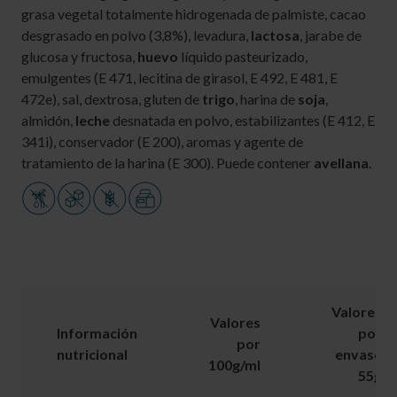
grasa vegetal totalmente hidrogenada de palmiste, cacao
desgrasado en polvo (3,8%), levadura,
lactosa
, jarabe de
glucosa y fructosa,
huevo
líquido pasteurizado,
emulgentes (E 471, lecitina de girasol, E 492, E 481, E
472e), sal, dextrosa, gluten de
trigo
, harina de
soja
,
almidón,
leche
desnatada en polvo, estabilizantes (E 412, E
341i), conservador (E 200), aromas y agente de
tratamiento de la harina (E 300). Puede contener
avellana
.
Valores
Valores
Información
por
por
nutricional
envase
100g/ml
55g