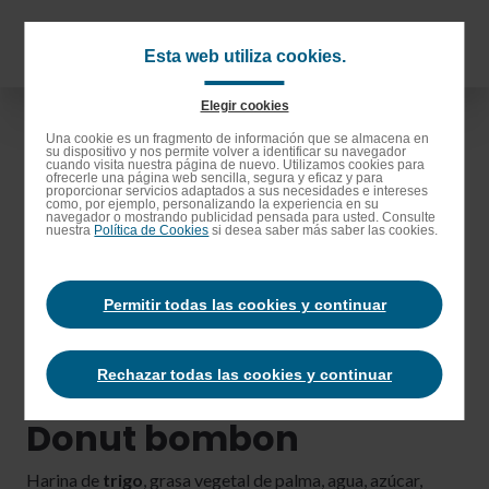
Saltar
al
Navigat
Esta web utiliza cookies.
contenido
principa
principal
Elegir cookies
Saltar
Una cookie es un fragmento de información que se almacena en
su dispositivo y nos permite volver a identificar su navegador
a
cuando visita nuestra página de nuevo. Utilizamos cookies para
ofrecerle una página web sencilla, segura y eficaz y para
la
proporcionar servicios adaptados a sus necesidades e intereses
como, por ejemplo, personalizando la experiencia en su
barra
navegador o mostrando publicidad pensada para usted. Consulte
nuestra
Política de Cookies
si desea saber más saber las cookies.
de
búsqueda
Permitir todas las cookies y continuar
Rechazar todas las cookies y continuar
Donut bombon
Harina de
trigo
, grasa vegetal de palma, agua, azúcar,