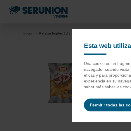
Saltar
al
contenido
principal
You
Inicio
Patatas bugles 3d's
Saltar
a
Esta web utiliz
are
la
barra
here
Pa
Una cookie es un fragment
de
navegador cuando visita 
búsqueda
eficaz y para proporcion
experiencia en su naveg
Sémola de
saber más saber las cook
y sustanc
cítrico),
Permitir todas las c