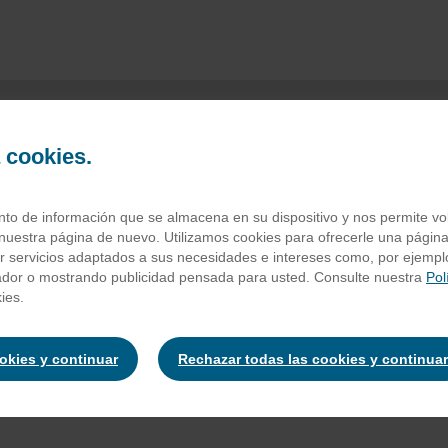
a cookies.
tatas bugles 3d's
o de información que se almacena en su dispositivo y nos permite volv
nuestra página de nuevo. Utilizamos cookies para ofrecerle una página
ar servicios adaptados a sus necesidades e intereses como, por ejempl
ador o mostrando publicidad pensada para usted. Consulte nuestra
Pol
 maíz (70%), aceite de maíz, aroma de queso y bacon [suero de
le
ies.
ias aromatizantes, potenciadores del sabor(glutamato monosódico, 
 colorante(extracto de pimentón), aromas de humo], azúcar, sal, gas
ookies y continuar
Rechazar todas las cookies y continuar