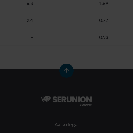
6.3
1.89
2.4
0.72
-
0.93
Aviso legal