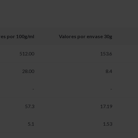
res por 100g/ml
Valores por envase 30g
512.00
153.6
28.00
8.4
-
-
57.3
17.19
5.1
1.53