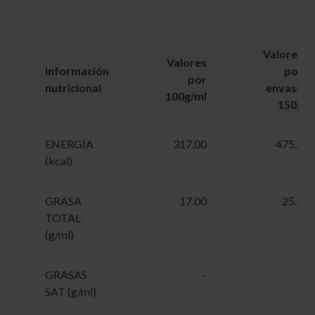
Valores
Valores
Información
por
por
nutricional
envase
100g/ml
150g
ENERGÍA
317.00
475.5
(kcal)
GRASA
17.00
25.5
TOTAL
(g/ml)
GRASAS
-
-
SAT (g/ml)