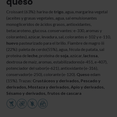
queso
Croissant (63%): harina de
trigo
, agua, margarina vegetal
(aceites y grasas vegetales, agua, sal emulsionantes
monogliceridos de ácidos grasos, antioxidantes,
betacaroteno, glucosa. conservantes: e-330, aromas y
colorantes), azúcar, levadura, sal, colorantes e-102 y e-110,
huevo
pasteurizado para el brillo. Fiambre de magro iii
(22%): paleta de cerdo(55%), agua, fécula de patata, sal
proteína de
leche
, proteína de
soja
, azúcar,
lactosa
,
dextrosa de maíz, aromas, estabilizadores(e-451, e-407),
potenciador del sabor(e-621), antioxidante (e-316),
conservador(e-250), colorante (e-120).
Queso
edam
(15%). Trazas:
Crustáceos y derivados, Pescado y
derivados, Mostaza y derivados, Apio y derivados,
Sésamo y derivados, frutos de cascara