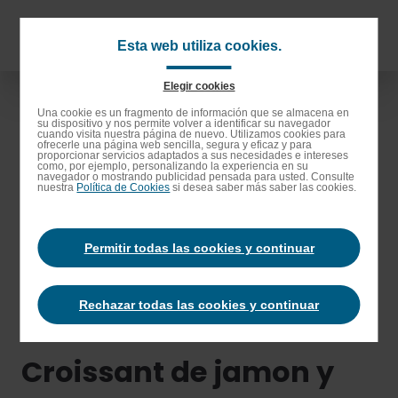
Saltar
al
Navigat
Esta web utiliza cookies.
contenido
principa
principal
Elegir cookies
Saltar
Una cookie es un fragmento de información que se almacena en
su dispositivo y nos permite volver a identificar su navegador
a
cuando visita nuestra página de nuevo. Utilizamos cookies para
ofrecerle una página web sencilla, segura y eficaz y para
la
proporcionar servicios adaptados a sus necesidades e intereses
como, por ejemplo, personalizando la experiencia en su
barra
navegador o mostrando publicidad pensada para usted. Consulte
nuestra
Política de Cookies
si desea saber más saber las cookies.
de
búsqueda
Permitir todas las cookies y continuar
Rechazar todas las cookies y continuar
Croissant de jamon y