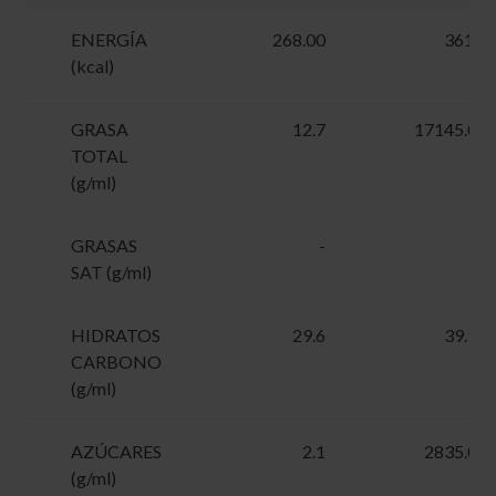
ENERGÍA
268.00
361.8
(kcal)
GRASA
12.7
17145.00
TOTAL
(g/ml)
GRASAS
-
-
SAT (g/ml)
HIDRATOS
29.6
39.96
CARBONO
(g/ml)
AZÚCARES
2.1
2835.00
(g/ml)