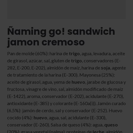
Ñaming go! sandwich
jamon cremoso
Pan de molde (60%): harina de
trigo
, agua, levadura, aceite
de girasol, azúcar, sal, gluten de
trigo
, conservadores (E-
282, E-200, E-202), almidón de maíz, harina de
soja
, agente
de tratamiento de la harina (E-300). Mayonesa (25%):
aceite de girasol, agua, yema de
huevo
, jarabe de glucosa y
fructosa, vinagre de vino, sal, almidón modificado de maíz
(E-1422), aroma, conservador (E-202), acidulante (E-270),
antioxidante (E-385) y colorante (E-160a(i)). Jamón curado
(6,5%): jamón de cerdo, sal y conservador (E-252). Huevo
cocido (4%):
huevo
, agua, sal, acidulante (E-330),
conservador (E-260). Salsa de queso (4%): agua,
queso
(20%), grasa vegetal (palma), proteínas de
leche
, almidón