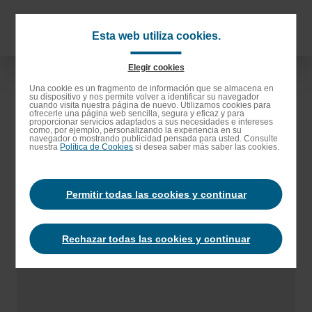
Saltar
al
Navigat
Esta web utiliza cookies.
contenido
principa
principal
Elegir cookies
Saltar
Una cookie es un fragmento de información que se almacena en
su dispositivo y nos permite volver a identificar su navegador
a
cuando visita nuestra página de nuevo. Utilizamos cookies para
ofrecerle una página web sencilla, segura y eficaz y para
la
proporcionar servicios adaptados a sus necesidades e intereses
como, por ejemplo, personalizando la experiencia en su
barra
navegador o mostrando publicidad pensada para usted. Consulte
nuestra
Política de Cookies
si desea saber más saber las cookies.
de
búsqueda
Permitir todas las cookies y continuar
Rechazar todas las cookies y continuar