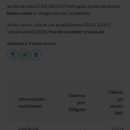
aceite de oliva (1%)), SALSA FINA (agua, aceite de girasol,
huevo entero
, vinagre de vino, acidulante:
ácido cítrico, azúcar, sal, estabilizantes (E412, E415),
conservante (E202)).
Puede contener trazas de
sésamo y frutos secos.
Valores
Valores
Información
por
por
nutricional
envase
100g/ml
260g
ENERGÍA
-
212.00