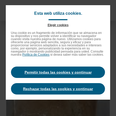
Saltar
al
Navigat
Esta web utiliza cookies.
contenido
principa
principal
Elegir cookies
Saltar
Una cookie es un fragmento de información que se almacena en
su dispositivo y nos permite volver a identificar su navegador
a
cuando visita nuestra página de nuevo. Utilizamos cookies para
ofrecerle una página web sencilla, segura y eficaz y para
la
proporcionar servicios adaptados a sus necesidades e intereses
como, por ejemplo, personalizando la experiencia en su
barra
navegador o mostrando publicidad pensada para usted. Consulte
nuestra
Política de Cookies
si desea saber más saber las cookies.
de
búsqueda
Permitir todas las cookies y continuar
Rechazar todas las cookies y continuar