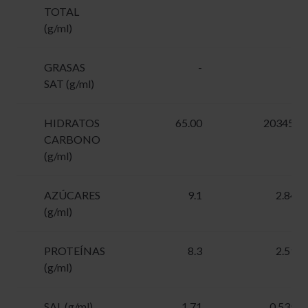
TOTAL
(g/ml)
GRASAS
-
SAT (g/ml)
HIDRATOS
65.00
20345.0
CARBONO
(g/ml)
AZÚCARES
9.1
2.848
(g/ml)
PROTEÍNAS
8.3
2.597
(g/ml)
SAL (g/ml)
1.71
0.5352