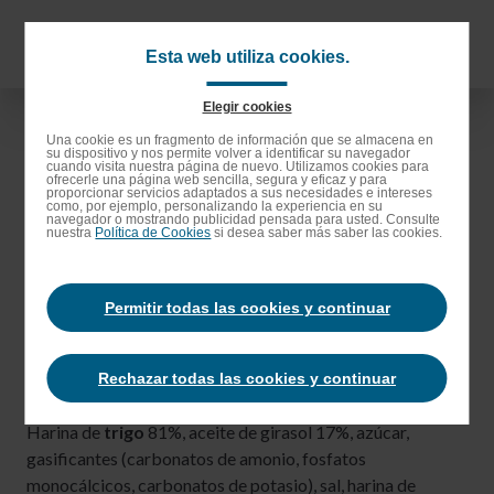
Saltar
al
Navigat
Esta web utiliza cookies.
contenido
principa
principal
Elegir cookies
Saltar
Una cookie es un fragmento de información que se almacena en
su dispositivo y nos permite volver a identificar su navegador
a
cuando visita nuestra página de nuevo. Utilizamos cookies para
ofrecerle una página web sencilla, segura y eficaz y para
la
proporcionar servicios adaptados a sus necesidades e intereses
como, por ejemplo, personalizando la experiencia en su
barra
navegador o mostrando publicidad pensada para usted. Consulte
nuestra
Política de Cookies
si desea saber más saber las cookies.
de
búsqueda
Permitir todas las cookies y continuar
Galleta salada tuc
original
Rechazar todas las cookies y continuar
Harina de
trigo
81%, aceite de girasol 17%, azúcar,
gasificantes (carbonatos de amonio, fosfatos
monocálcicos, carbonatos de potasio), sal, harina de