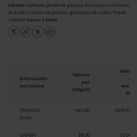
cebada
malteada, jarabe de glucosa-fructosa, correctores
de acidez (cloruro de potasio, gluconato de sodio). Puede
contener
huevo y leche
.
Valore
Valores
Información
po
por
nutricional
envas
100g/ml
31.3
ENERGÍA
461.00
144293.0
(kcal)
GRASA
18.00
5634.0