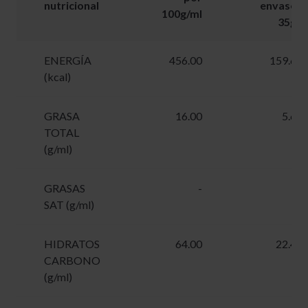
nutricional
envase
100g/ml
35g
ENERGÍA
456.00
159.6
(kcal)
GRASA
16.00
5.6
TOTAL
(g/ml)
GRASAS
-
-
SAT (g/ml)
HIDRATOS
64.00
22.4
CARBONO
(g/ml)