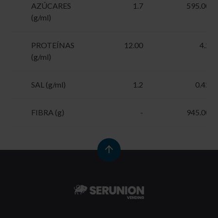
AZÚCARES
1.7
595.00
(g/ml)
PROTEÍNAS
12.00
4.2
(g/ml)
SAL (g/ml)
1.2
0.42
FIBRA (g)
-
945.00