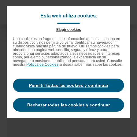
Saltar
al
Navigat
Esta web utiliza cookies.
contenido
principa
principal
Elegir cookies
Saltar
Una cookie es un fragmento de información que se almacena en
su dispositivo y nos permite volver a identificar su navegador
a
cuando visita nuestra página de nuevo. Utilizamos cookies para
ofrecerle una página web sencilla, segura y eficaz y para
la
proporcionar servicios adaptados a sus necesidades e intereses
como, por ejemplo, personalizando la experiencia en su
barra
navegador o mostrando publicidad pensada para usted. Consulte
nuestra
Política de Cookies
si desea saber más saber las cookies.
de
búsqueda
Permitir todas las cookies y continuar
Rechazar todas las cookies y continuar