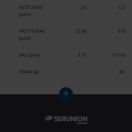
AZÚCARES
2.5
1.25
(g/ml)
PROTEÍNAS
12.00
6.00
(g/ml)
SAL (g/ml)
1.75
875.00
FIBRA (g)
-
3.85