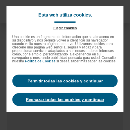
Saltar
al
Navigat
Esta web utiliza cookies.
contenido
principa
principal
Elegir cookies
Saltar
Una cookie es un fragmento de información que se almacena en
su dispositivo y nos permite volver a identificar su navegador
a
cuando visita nuestra página de nuevo. Utilizamos cookies para
ofrecerle una página web sencilla, segura y eficaz y para
la
proporcionar servicios adaptados a sus necesidades e intereses
como, por ejemplo, personalizando la experiencia en su
barra
navegador o mostrando publicidad pensada para usted. Consulte
nuestra
Política de Cookies
si desea saber más saber las cookies.
de
búsqueda
Permitir todas las cookies y continuar
Rechazar todas las cookies y continuar