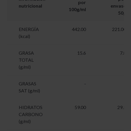
por
nutricional
envase
100g/ml
50g
ENERGÍA
442.00
221.00
(kcal)
GRASA
15.6
7.8
TOTAL
(g/ml)
GRASAS
-
-
SAT (g/ml)
HIDRATOS
59.00
29.5
CARBONO
(g/ml)