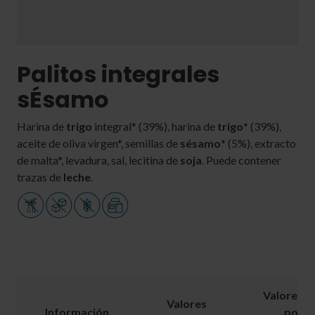
Palitos integrales
sÉsamo
Harina de
trigo
integral* (39%), harina de
trigo
* (39%),
aceite de oliva virgen*, semillas de
sésamo
* (5%), extracto
de malta*, levadura, sal, lecitina de
soja
. Puede contener
trazas de
leche
.
Valores
Valores
Información
por