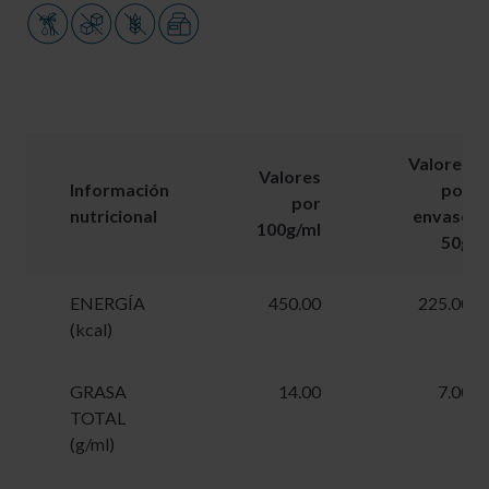
Valores
Valores
Información
por
por
nutricional
envase
100g/ml
50g
ENERGÍA
450.00
225.00
(kcal)
GRASA
14.00
7.00
TOTAL
(g/ml)