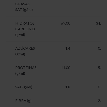
GRASAS
-
-
SAT (g/ml)
HIDRATOS
69.00
34.5
CARBONO
(g/ml)
AZÚCARES
1.4
0.7
(g/ml)
PROTEÍNAS
11.00
5.5
(g/ml)
SAL (g/ml)
1.8
0.9
FIBRA (g)
-
2.2