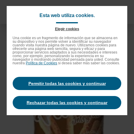
Saltar
al
Navigat
Esta web utiliza cookies.
contenido
principa
principal
Elegir cookies
Saltar
Una cookie es un fragmento de información que se almacena en
su dispositivo y nos permite volver a identificar su navegador
a
cuando visita nuestra página de nuevo. Utilizamos cookies para
ofrecerle una página web sencilla, segura y eficaz y para
la
proporcionar servicios adaptados a sus necesidades e intereses
como, por ejemplo, personalizando la experiencia en su
barra
navegador o mostrando publicidad pensada para usted. Consulte
nuestra
Política de Cookies
si desea saber más saber las cookies.
de
búsqueda
Permitir todas las cookies y continuar
Rechazar todas las cookies y continuar